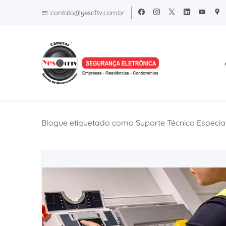
Skip
Skip
contato@yescftv.com.br
to
to
search
main
content
Blogue etiquetado como Suporte Técnico Especia