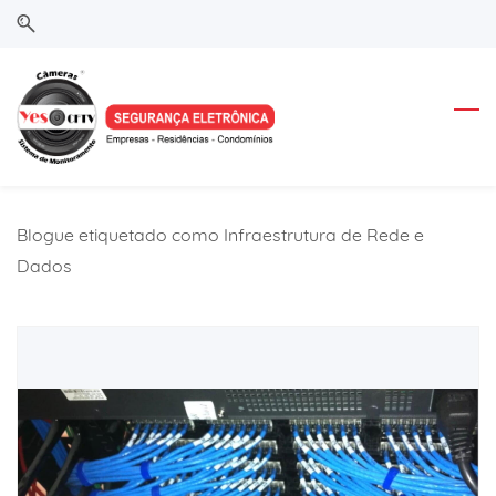
Skip
Skip
to
to
search
main
content
Blogue etiquetado como Infraestrutura de Rede e
Dados