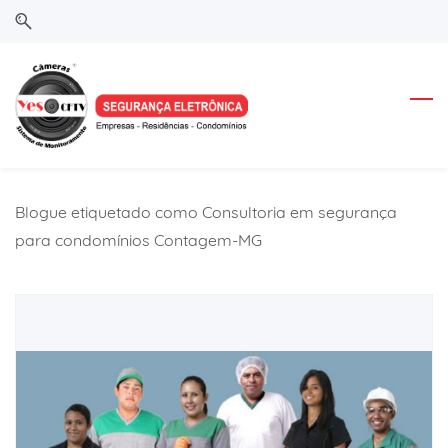
Skip
Skip
to
to
search
main
content
Blogue etiquetado como Consultoria em segurança
para condomínios Contagem-MG