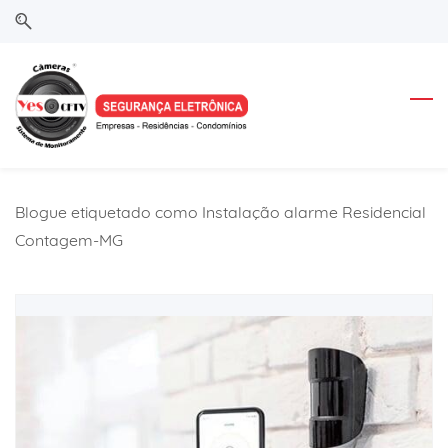
Skip
Skip
to
to
search
main
content
Blogue etiquetado como Instalação alarme Residencial
Contagem-MG