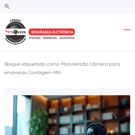
Skip
Skip
to
to
search
main
content
Blogue etiquetado como Manutenção Câmera para
empresas Contagem-MG