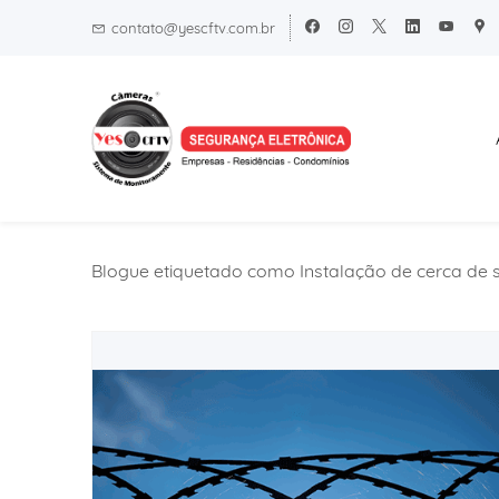
Skip
Skip
contato@yescftv.com.br
to
to
search
main
content
Blogue etiquetado como Instalação de cerca d