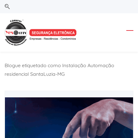
Skip
Skip
to
to
search
main
content
Blogue etiquetado como Instalação Automação
residencial SantaLuzia-MG