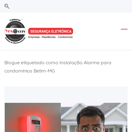
Skip
Skip
to
to
search
main
content
Blogue etiquetado como Instalação Alarme para
condomínios Betim-MG