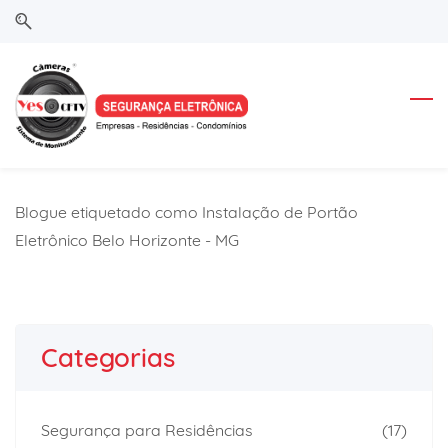
Skip
Skip
to
to
search
main
content
Blogue etiquetado como Instalação de Portão
Eletrônico Belo Horizonte - MG
Categorias
Segurança para Residências
(17)