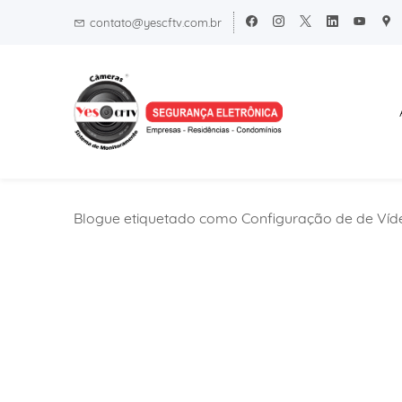
Skip
Skip
contato@yescftv.com.br
to
to
search
main
content
Blogue etiquetado como Configuração de de Víd