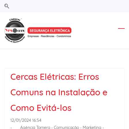
Skip
Skip
to
to
search
main
content
Cercas Elétricas: Erros
Comuns na Instalação e
Como Evitá-los
12/01/2024 16:54
-
Agência Tornera - Comunicação - Marketing -