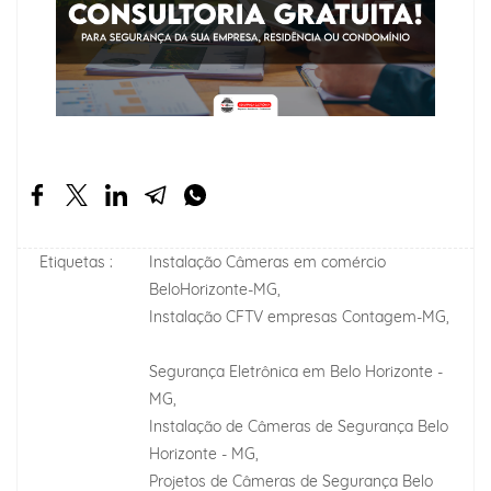
Etiquetas :
Instalação Câmeras em comércio
BeloHorizonte-MG,
Instalação CFTV empresas Contagem-MG,
Segurança Eletrônica em Belo Horizonte -
MG,
Instalação de Câmeras de Segurança Belo
Horizonte - MG,
Projetos de Câmeras de Segurança Belo