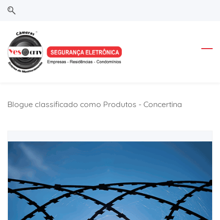
Skip
Skip
to
to
search
main
content
Blogue classificado como Produtos - Concertina